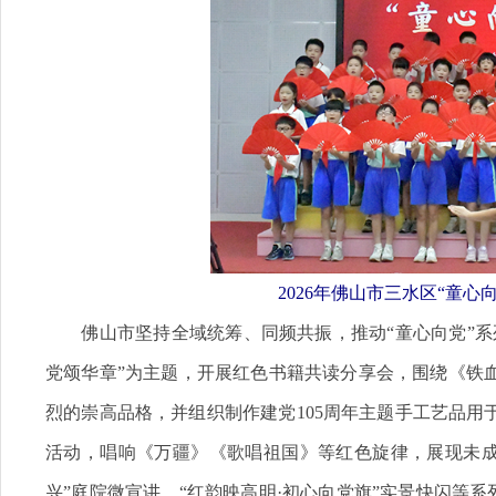
2026年佛山市三水区“童
佛山市坚持全域统筹、同频共振，推动“童心向党”系
党颂华章”为主题，开展红色书籍共读分享会，围绕《铁
烈的崇高品格，并组织制作建党105周年主题手工艺品
活动，唱响《万疆》《歌唱祖国》等红色旋律，展现未成
兴”庭院微宣讲、“红韵映高明·初心向党旗”实景快闪等系