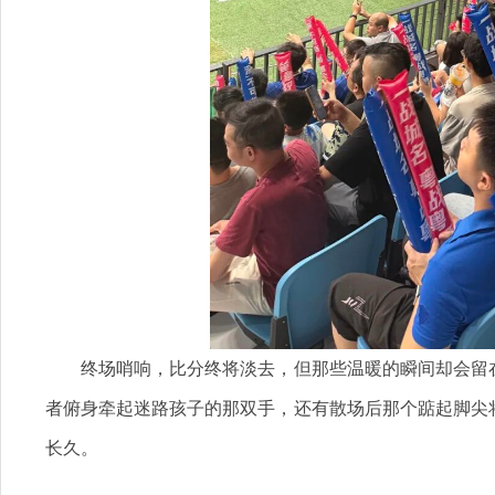
终场哨响，比分终将淡去，但那些温暖的瞬间却会留在
者俯身牵起迷路孩子的那双手，还有散场后那个踮起脚尖
长久。